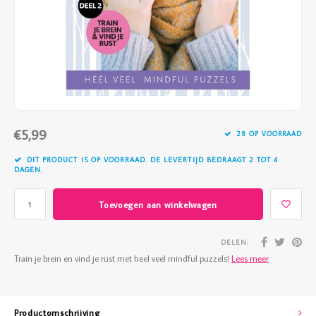
Vazen
Vriendin
Verlichting
Showbuzz
Tuin
Weekend
Planten
€5,99
28 OP VOORRAAD
DIT PRODUCT IS OP VOORRAAD. DE LEVERTIJD BEDRAAGT 2 TOT 4
DAGEN.
Toevoegen aan winkelwagen
DELEN:
Train je brein en vind je rust met heel veel mindful puzzels!
Lees meer
Productomschrijving