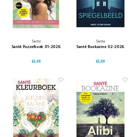
Vazen
Vriendin
Verlichting
Showbuzz
Tuin
Weekend
Sante
Sante
Santé Puzzelboek 01-2026
Santé Bookazine 02-2026
Planten
€5,99
€5,99