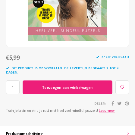
Vazen
Vriendin
Verlichting
Showbuzz
Tuin
Weekend
Planten
€5,99
27 OP VOORRAAD
DIT PRODUCT IS OP VOORRAAD. DE LEVERTIJD BEDRAAGT 2 TOT 4
DAGEN.
Toevoegen aan winkelwagen
DELEN:
Train je brein en vind je rust met heel veel mindful puzzels!
Lees meer
Productomschrijving