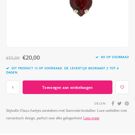
Vazen
Vriendin
Verlichting
Showbuzz
Tuin
Weekend
Planten
€20,00
€55,00
88 OP VOORRAAD
DIT PRODUCT IS OP VOORRAAD. DE LEVERTIJD BEDRAAGT 2 TOT 4
DAGEN.
Toevoegen aan winkelwagen
DELEN:
Stijlvolle Otazu hartjes oorstekers met Siamrode kristallen. Luxe oorbellen met
romantisch design, perfect voor elke gelegenheid.
Lees meer