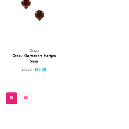
Vazen
Vriendin
Verlichting
Showbuzz
Tuin
Weekend
Planten
Otazu
Otazu Oorstekers Hartjes
Siam
€20,00
€55,00