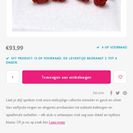
Vazen
Vriendin
Verlichting
Showbuzz
Tuin
Weekend
€93,99
Planten
4 OP VOORRAAD
DIT PRODUCT IS OP VOORRAAD. DE LEVERTIJD BEDRAAGT 2 TOT 4
DAGEN.
Toevoegen aan winkelwagen
DELEN:
Laat je stijl spreken met onze veelzijdige collectie sieraden in goud en zilver.
Van verfijnde ringen en elegante armbanden tot subtiele kettingen en
opvallende oorbellen – elk stuk is ontworpen met oog voor detail en tijdloze
klasse. Of je nu op zoek ben
Lees meer