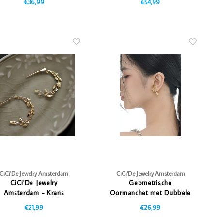
€36,99
€54,99
CiCi'De Jewelry Amsterdam
CiCi'De Jewelry Amsterdam
CiCi'De Jewelry
Geometrische
Amsterdam - Krans
Oormanchet met Dubbele
Oorbellen
Lijn
€21,99
€26,99