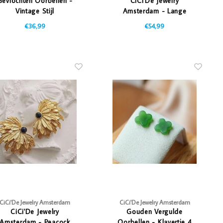
Gevlochten Oorbellen -
CiCi'De Jewelry
Vintage Stijl
Amsterdam - Lange
knoop ketting
€36,99
€54,99
CiCi'De Jewelry Amsterdam
CiCi'De Jewelry Amsterdam
CiCi'De Jewelry
Gouden Vergulde
Amsterdam - Peacock
Oorbellen - Klavertje 4