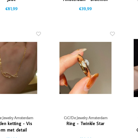
oorbellen
€81,99
€39,99
De Jewelry Amsterdam
CiCi'De Jewelry Amsterdam
en ketting - Vis
Ring - Twinkle Star
rm met detail