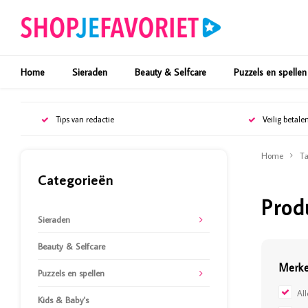
Home
Sieraden
Beauty & Selfcare
Puzzels en spellen
Tips van redactie
Veilig betale
Home
Ta
Categorieën
Prod
Sieraden
Beauty & Selfcare
Merk
Puzzels en spellen
Al
Kids & Baby's