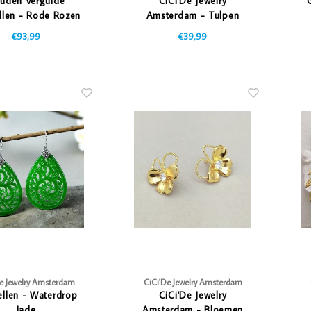
uden Vergulde
CiCi'De Jewelry
llen - Rode Rozen
Amsterdam - Tulpen
Oorbellen
€93,99
€39,99
De Jewelry Amsterdam
CiCi'De Jewelry Amsterdam
llen - Waterdrop
CiCi'De Jewelry
Jade
Amsterdam - Bloemen