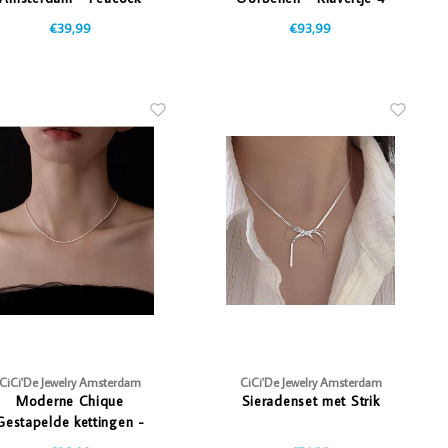
Wings Oorbellen
€39,99
€93,99
CiCi'De Jewelry Amsterdam
CiCi'De Jewelry Amsterdam
Moderne Chique
Sieradenset met Strik
Gestapelde kettingen -
Goud/Zilver