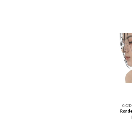
CiCi'
Ronde