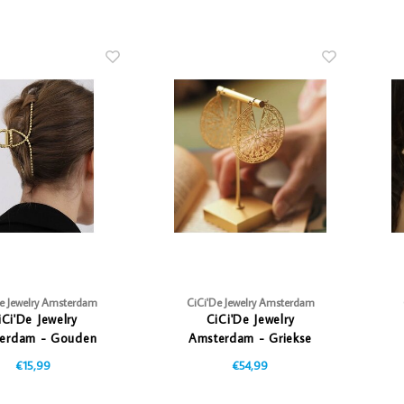
De Jewelry Amsterdam
CiCi'De Jewelry Amsterdam
iCi'De Jewelry
CiCi'De Jewelry
erdam - Gouden
Amsterdam - Griekse
Haarclip
Oorbellen
€15,99
€54,99