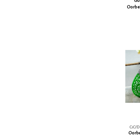
Go
Oorbe
CiCi'
Oorbe