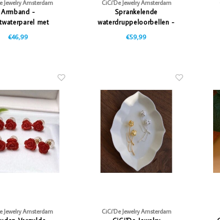
De Jewelry Amsterdam
CiCi'De Jewelry Amsterdam
Armband -
Sprankelende
twaterparel met
waterdruppeloorbellen -
Gouden Hart
18K goud gevuld
€46,99
€59,99
De Jewelry Amsterdam
CiCi'De Jewelry Amsterdam