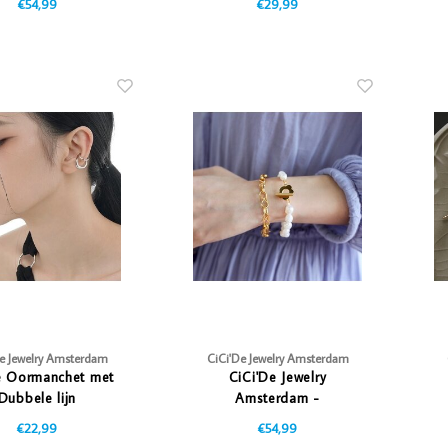
€54,99
€29,99
De Jewelry Amsterdam
CiCi'De Jewelry Amsterdam
 Oormanchet met
CiCi'De Jewelry
Dubbele lijn
Amsterdam -
Parelarmband met bloem
€22,99
€54,99