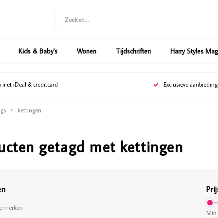
Kids & Baby's
Wonen
Tijdschriften
Harry Styles Ma
n met iDeal & creditcard
Exclusieve aanbiedin
gs
kettingen
ucten getagd met kettingen
en
Prij
le merken
Min: