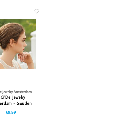
De Jewelry Amsterdam
iCi'De Jewelry
erdam - Gouden
mpele haarclip
€9,99