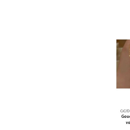
CiCi'
Goud
vo