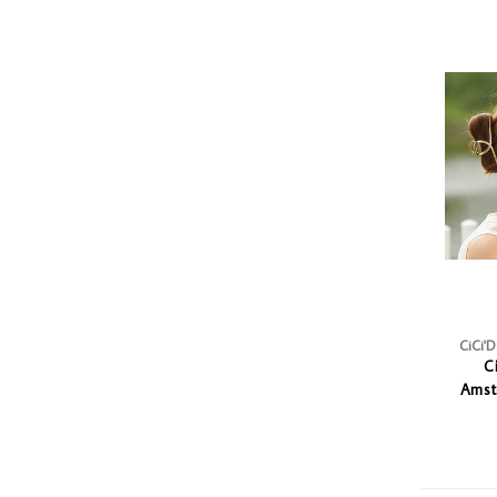
CiCi'
C
Amst
Si