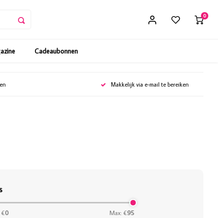
0
gazine
Cadeaubonnen
gen
Makkelijk via e-mail te bereiken
s
 €
0
Max: €
95