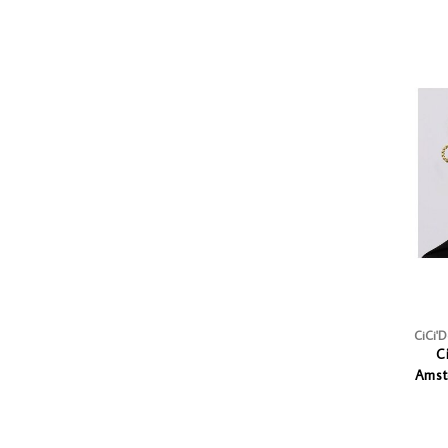
CiCi'
C
Amst