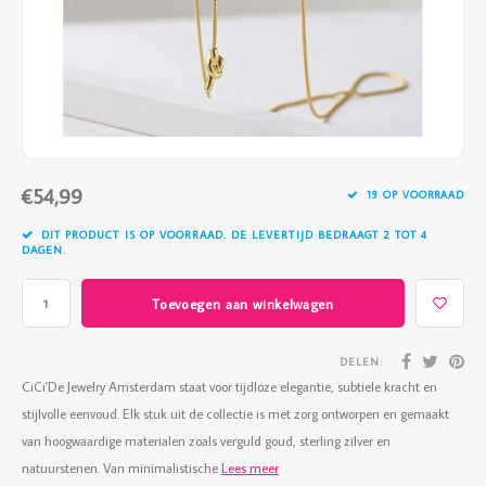
Vazen
Vriendin
Verlichting
Showbuzz
Tuin
Weekend
Planten
€54,99
19 OP VOORRAAD
DIT PRODUCT IS OP VOORRAAD. DE LEVERTIJD BEDRAAGT 2 TOT 4
DAGEN.
Toevoegen aan winkelwagen
DELEN:
CiCi'De Jewelry Amsterdam staat voor tijdloze elegantie, subtiele kracht en
stijlvolle eenvoud. Elk stuk uit de collectie is met zorg ontworpen en gemaakt
van hoogwaardige materialen zoals verguld goud, sterling zilver en
natuurstenen. Van minimalistische
Lees meer