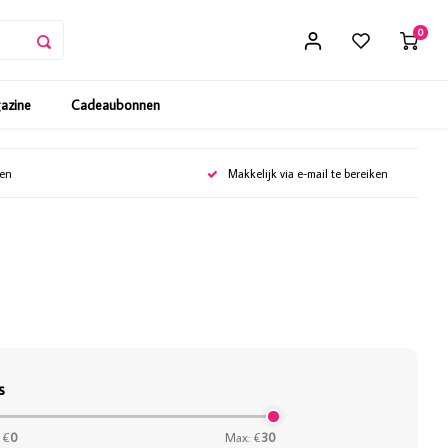
0
gazine
Cadeaubonnen
gen
Makkelijk via e-mail te bereiken
s
 €
0
Max: €
30