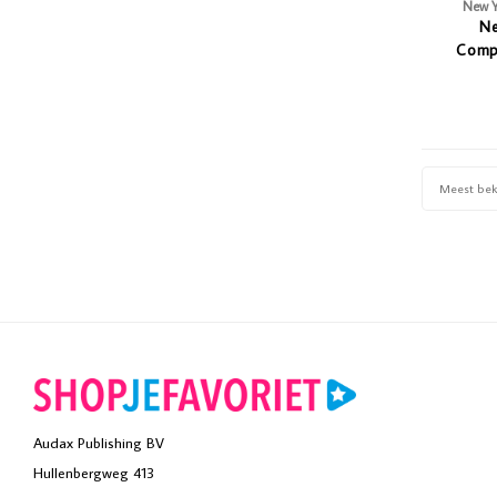
New Y
Ne
Comp
waai
Meest be
Audax Publishing BV
Hullenbergweg 413