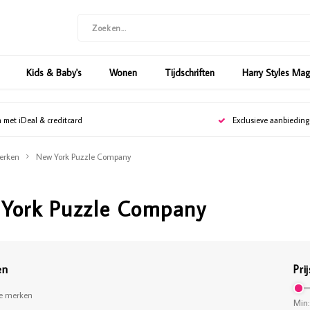
Kids & Baby's
Wonen
Tijdschriften
Harry Styles Ma
n met iDeal & creditcard
Exclusieve aanbiedin
erken
New York Puzzle Company
York Puzzle Company
en
Prij
le merken
Min: