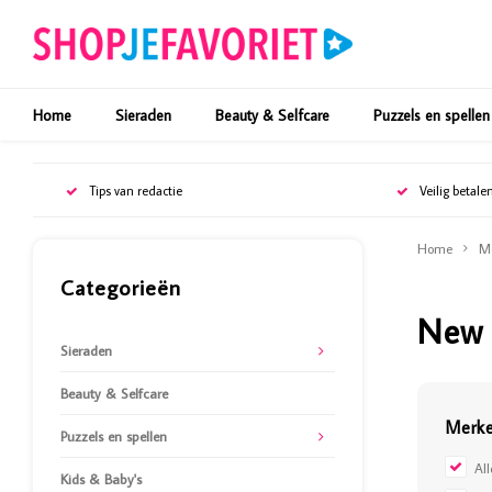
Home
Sieraden
Beauty & Selfcare
Puzzels en spellen
Tips van redactie
Veilig betale
Home
M
Categorieën
New 
Sieraden
Beauty & Selfcare
Merk
Puzzels en spellen
Al
Kids & Baby's