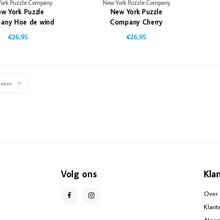
ork Puzzle Company
New York Puzzle Company
w York Puzzle
New York Puzzle
any Hoe de wind
Company Cherry
t - 1000 stukjes
Blossoms - 1000 stukjes
€26,95
€26,95
keken
Volg ons
Kla
Over 
Klant