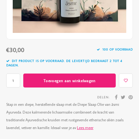
Vazen
Vriendin
Verlichting
Showbuzz
Tuin
Weekend
€30,00
Planten
100 OP VOORRAAD
DIT PRODUCT IS OP VOORRAAD. DE LEVERTIJD BEDRAAGT 2 TOT 4
DAGEN.
Toevoegen aan winkelwagen
DELEN:
Stap in een diepe, herstellende slaap met de Diepe Slaap Olie van āsmi
Ayurveda. Deze kalmerende lichaamsolie combineert de kracht van
traditionele Ayurvedische kruiden met rustgevende etherische oliën zoals
lavendel, vetiver en kamille. Ideaal voor je av
Lees meer