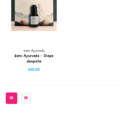
Vazen
Vriendin
Verlichting
Showbuzz
Tuin
Weekend
Planten
āsmi Ayurveda
āsmi Ayurveda - Diepe
slaapolie
€30,00