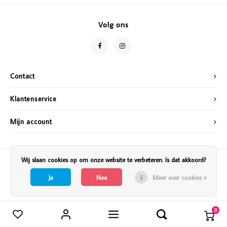
Vazen
Vriendin
Volg ons
Verlichting
Showbuzz
Tuin
Weekend
Contact
Planten
Klantenservice
Mijn account
Wij slaan cookies op om onze website te verbeteren. Is dat akkoord?
Ja
Nee
Meer over cookies »
0
Vergelijk producten
0