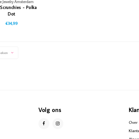
De Jewelry Amsterdam
 Scrunchies - Polka
Dot
€34,99
keken
Volg ons
Kla
Over 
Klant