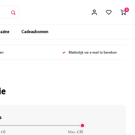
0
gazine
Cadeaubonnen
gen
Makkelijk via e-mail te bereiken
ie
s
 €
0
Max: €
35