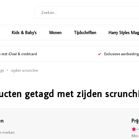
Kids & Baby's
Wonen
Tijdschriften
Harry Styles Ma
n met iDeal & creditcard
Exclusieve aanbiedin
gs
zijden scrunchie
ucten getagd met zijden scrunch
en
Prij
le merken
Min: