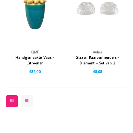
Vazen
Vriendin
Verlichting
Showbuzz
Tuin
Weekend
Planten
QMF
Aulica
Handgemaakte Vaas -
Glazen Kaarsenhouders -
Citroenen
Diamant - Set van 2
€82,00
€8,68