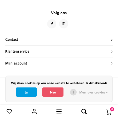
Vazen
Vriendin
Volg ons
Verlichting
Showbuzz
Tuin
Weekend
Contact
Planten
Klantenservice
Mijn account
Wij slaan cookies op om onze website te verbeteren. Is dat akkoord?
Ja
Nee
Meer over cookies »
0
Vergelijk producten
0