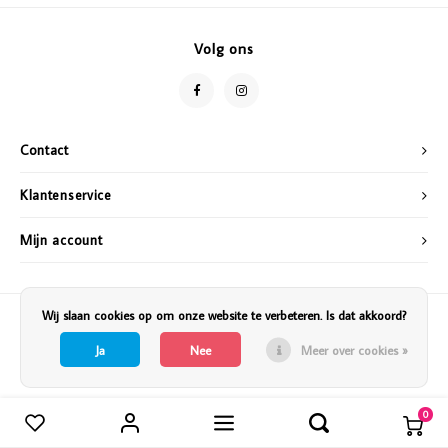
Vazen
Vriendin
Volg ons
Verlichting
Showbuzz
Tuin
Weekend
Contact
Planten
Klantenservice
Mijn account
Wij slaan cookies op om onze website te verbeteren. Is dat akkoord?
Ja
Nee
Meer over cookies »
0
Vergelijk producten
0