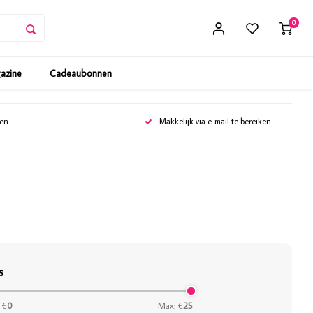
0
gazine
Cadeaubonnen
gen
Makkelijk via e-mail te bereiken
s
 €
0
Max: €
25