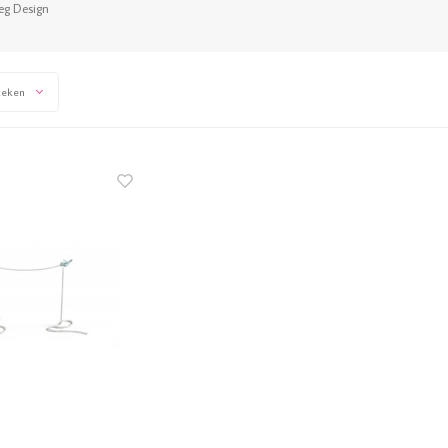
leg Design
keken