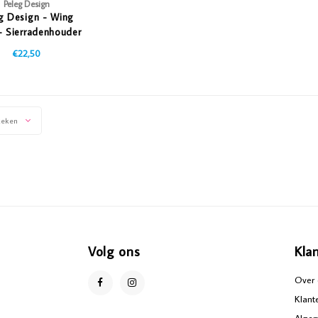
Peleg Design
g Design - Wing
- Sierradenhouder
€22,50
keken
Volg ons
Kla
Over 
Klant