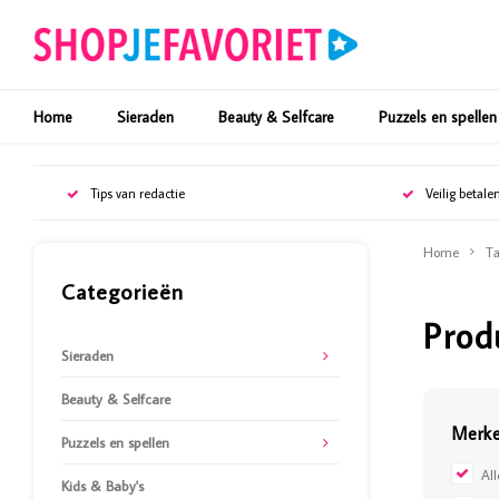
Home
Sieraden
Beauty & Selfcare
Puzzels en spellen
Tips van redactie
Veilig betale
Home
Ta
Categorieën
Prod
Sieraden
Beauty & Selfcare
Merk
Puzzels en spellen
Al
Kids & Baby's