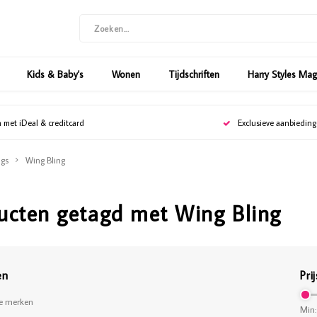
Kids & Baby's
Wonen
Tijdschriften
Harry Styles Ma
n met iDeal & creditcard
Exclusieve aanbiedin
gs
Wing Bling
ucten getagd met Wing Bling
en
Prij
le merken
Min: