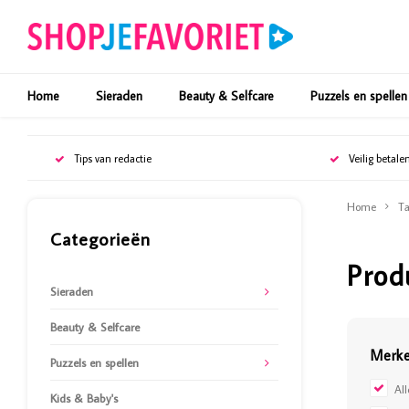
Home
Sieraden
Beauty & Selfcare
Puzzels en spellen
Tips van redactie
Veilig betale
Home
Ta
Categorieën
Prod
Sieraden
Beauty & Selfcare
Merk
Puzzels en spellen
Al
Kids & Baby's