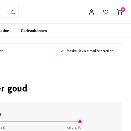
0
gazine
Cadeaubonnen
gen
Makkelijk via e-mail te bereiken
er goud
s
 €
0
Max: €
15