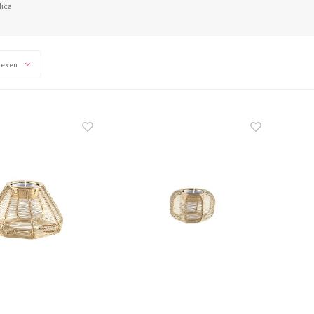
lica
keken