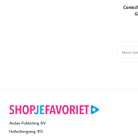
Conisc
G
Meest be
Audax Publishing BV
Hullenbergweg 413