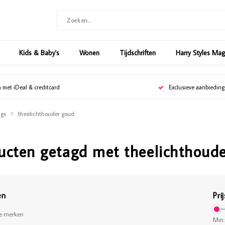
Kids & Baby's
Wonen
Tijdschriften
Harry Styles Ma
n met iDeal & creditcard
Exclusieve aanbiedin
gs
theelichthouder goud
ucten getagd met theelichthoud
en
Prij
le merken
Min: