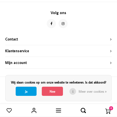
Vazen
Vriendin
Volg ons
Verlichting
Showbuzz
Tuin
Weekend
Contact
Planten
Klantenservice
Mijn account
Wij slaan cookies op om onze website te verbeteren. Is dat akkoord?
Ja
Nee
Meer over cookies »
0
Vergelijk producten
0