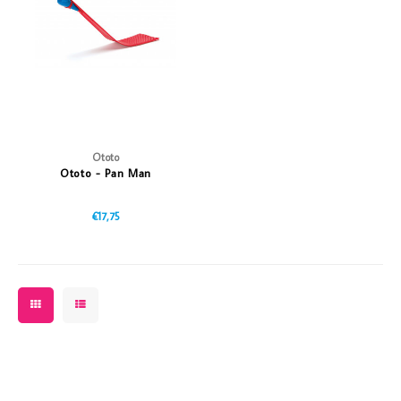
Vazen
Vriendin
Verlichting
Showbuzz
Tuin
Weekend
Planten
Ototo
Ototo - Pan Man
€17,75