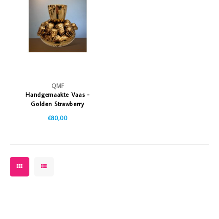
Vazen
Vriendin
Verlichting
Showbuzz
Tuin
Weekend
Planten
QMF
Handgemaakte Vaas -
Golden Strawberry
€80,00