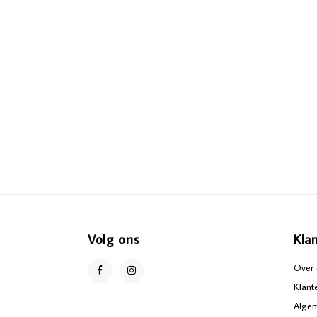
Volg ons
Kla
Over 
Klant
Alge