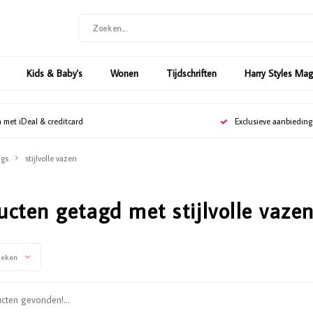
Kids & Baby's
Wonen
Tijdschriften
Harry Styles Ma
n met iDeal & creditcard
Exclusieve aanbiedin
gs
stijlvolle vazen
ucten getagd met stijlvolle vaze
keken
ten gevonden!...