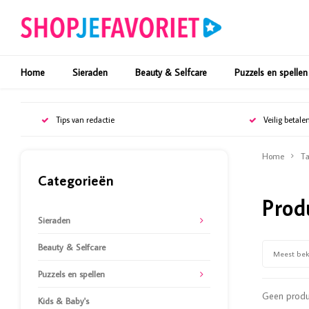
Home
Sieraden
Beauty & Selfcare
Puzzels en spellen
Tips van redactie
Veilig betale
Home
Ta
Categorieën
Prod
Sieraden
Beauty & Selfcare
Meest be
Puzzels en spellen
Geen produc
Kids & Baby's