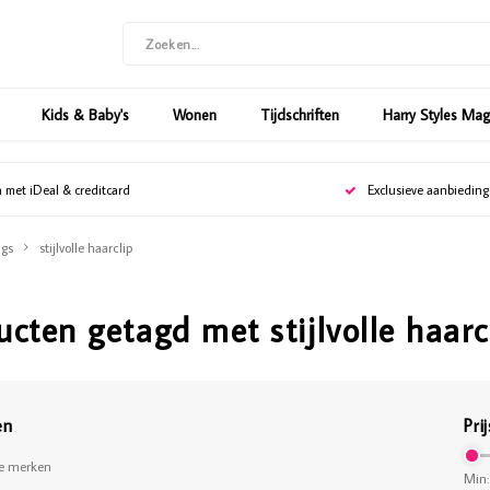
Kids & Baby's
Wonen
Tijdschriften
Harry Styles Ma
n met iDeal & creditcard
Exclusieve aanbiedin
gs
stijlvolle haarclip
ucten getagd met stijlvolle haarc
en
Prij
le merken
Min: