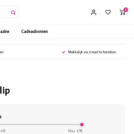
0
gazine
Cadeaubonnen
gen
Makkelijk via e-mail te bereiken
lip
s
 €
0
Max: €
15