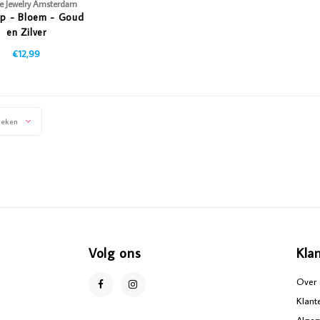
De Jewelry Amsterdam
ip - Bloem - Goud
en Zilver
€12,99
keken
Volg ons
Kla
Over 
Klant