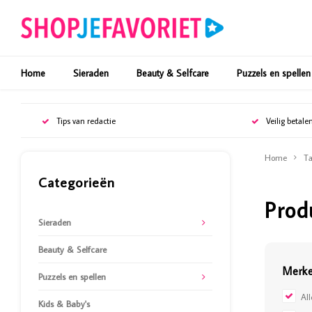
Home
Sieraden
Beauty & Selfcare
Puzzels en spellen
Tips van redactie
Veilig betale
Home
Ta
Categorieën
Prod
Sieraden
Beauty & Selfcare
Merk
Puzzels en spellen
Al
Kids & Baby's