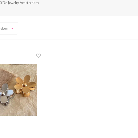
Ci'De Jewelry Amsterdam
keken