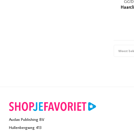
CiCi'
Haarcl
Meest be
Audax Publishing BV
Hullenbergweg 413