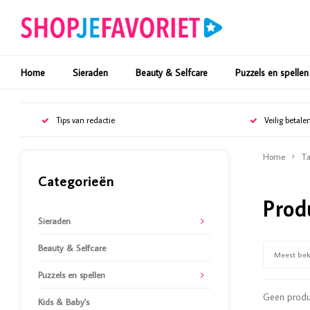
Home
Sieraden
Beauty & Selfcare
Puzzels en spellen
Tips van redactie
Veilig betale
Home
Ta
Categorieën
Prod
Sieraden
Beauty & Selfcare
Meest be
Puzzels en spellen
Geen produc
Kids & Baby's