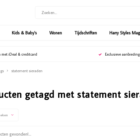
Kids & Baby's
Wonen
Tijdschriften
Harry Styles Ma
n met iDeal & creditcard
Exclusieve aanbiedin
gs
statement sieraden
ucten getagd met statement sie
keken
ten gevonden!...