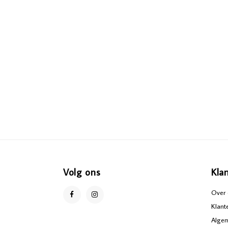
Volg ons
Kla
Over 
Klant
Alge