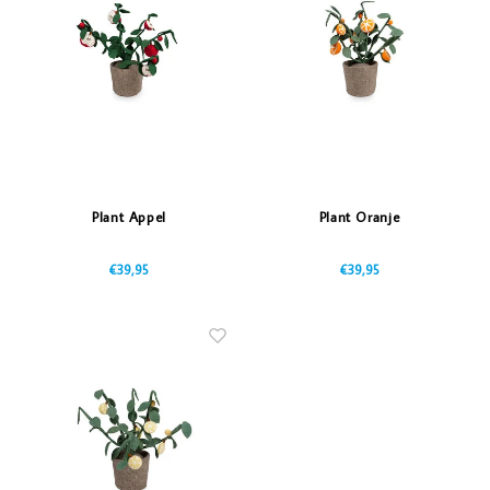
Vazen
Vriendin
Verlichting
Showbuzz
Tuin
Weekend
Planten
Plant Appel
Plant Oranje
€39,95
€39,95