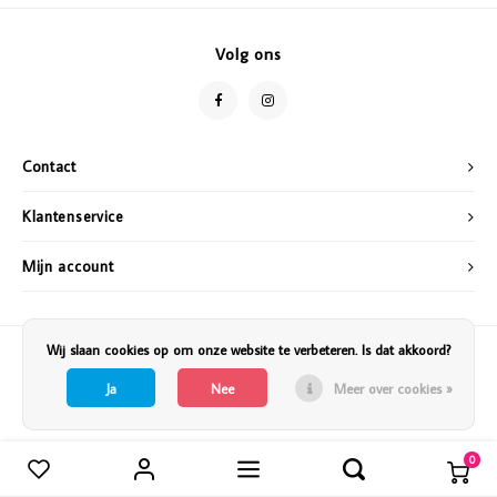
Vazen
Vriendin
Volg ons
Verlichting
Showbuzz
Tuin
Weekend
Contact
Planten
Klantenservice
Mijn account
Wij slaan cookies op om onze website te verbeteren. Is dat akkoord?
Ja
Nee
Meer over cookies »
0
Vergelijk producten
0