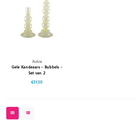
Vazen
Vriendin
Verlichting
Showbuzz
Tuin
Weekend
Planten
Aulica
Gele Kandeaars - Bubbels -
Set van 2
€37,50