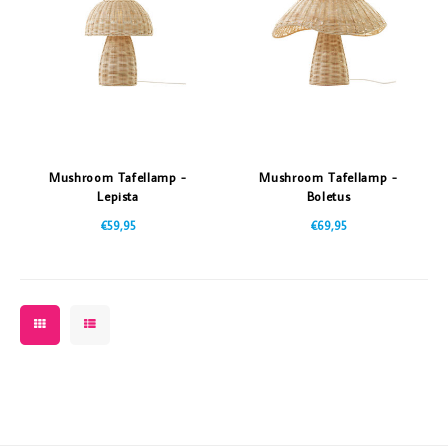
Vazen
Vriendin
Verlichting
Showbuzz
Tuin
Weekend
Planten
Mushroom Tafellamp -
Mushroom Tafellamp -
Lepista
Boletus
€59,95
€69,95