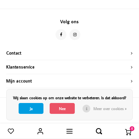
Vazen
Vriendin
Verlichting
Showbuzz
Volg ons
Tuin
Weekend
Planten
Contact
Klantenservice
Mijn account
Wij slaan cookies op om onze website te verbeteren. Is dat akkoord?
Ja
Nee
Meer over cookies »
0
Vergelijk producten
0