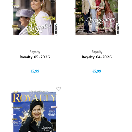
Vazen
Vriendin
Verlichting
Showbuzz
Tuin
Weekend
Planten
Royalty
Royalty
Royalty 05-2026
Royalty 04-2026
€5,99
€5,99