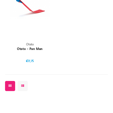
Vazen
Vriendin
Verlichting
Showbuzz
Tuin
Weekend
Planten
Ototo
Ototo - Pan Man
€17,75