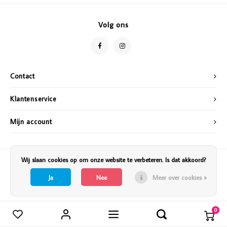
Vazen
Vriendin
Volg ons
Verlichting
Showbuzz
Tuin
Weekend
Contact
Planten
Klantenservice
Mijn account
Wij slaan cookies op om onze website te verbeteren. Is dat akkoord?
Ja
Nee
Meer over cookies »
0
Vergelijk producten
0