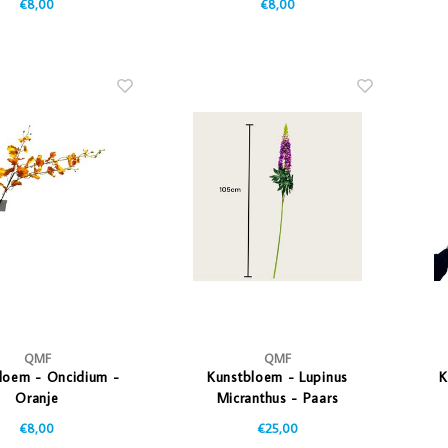
€8,00
€8,00
QMF
QMF
loem - Oncidium -
Kunstbloem - Lupinus
K
Oranje
Micranthus - Paars
€8,00
€25,00