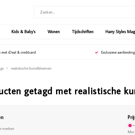
Kids & Baby's
Wonen
Tijdschriften
Harry Styles Ma
n met iDeal & creditcard
Exclusieve aanbiedin
gs
realistische kunstbloemen
ucten getagd met realistische k
en
Prij
le merken
Min: