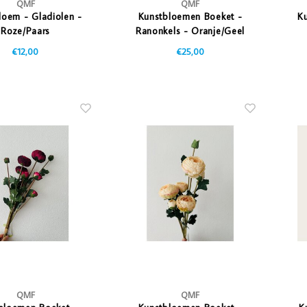
QMF
QMF
loem - Gladiolen -
Kunstbloemen Boeket -
Ku
Roze/Paars
Ranonkels - Oranje/Geel
€12,00
€25,00
QMF
QMF