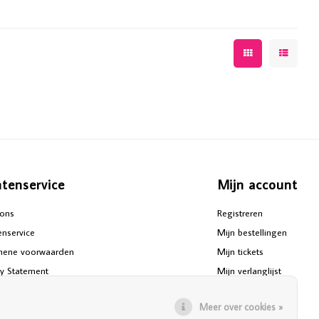
ntenservice
Mijn account
ons
Registreren
enservice
Mijn bestellingen
mene voorwaarden
Mijn tickets
cy Statement
Mijn verlanglijst
aimer
Vergelijk producten
Meer over cookies »