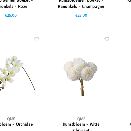
bloemen Boeket -
Kunstbloemen Boeket -
K
nonkels - Roze
Ranonkels - Champagne
€25,00
€25,00
QMF
QMF
bloem - Orchidee
Kunstbloem - Witte
Chrysant