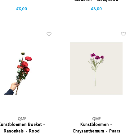
€6,00
€8,00
QMF
QMF
Kunstbloemen Boeket -
Kunstbloemen -
Ranonkels - Rood
Chrysanthemum - Paars