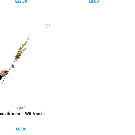
€25,00
€8,00
QMF
unstbloem - Wit Vrucht
€6,00