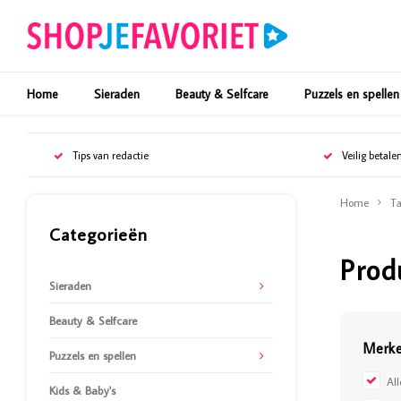
Home
Sieraden
Beauty & Selfcare
Puzzels en spellen
Tips van redactie
Veilig betale
Home
Ta
Categorieën
Prod
Sieraden
Beauty & Selfcare
Merk
Puzzels en spellen
Al
Kids & Baby's