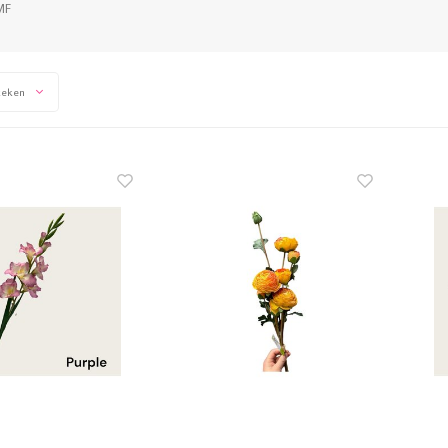
MF
keken