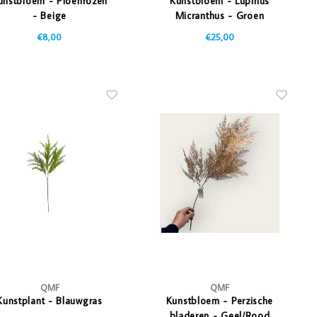
unstbloem - Pioenrozen
Kunstbloem - Lupinus
- Beige
Micranthus - Groen
€8,00
€25,00
QMF
QMF
Kunstplant - Blauwgras
Kunstbloem - Perzische
bladeren - Geel/Rood