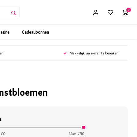
0
gazine
Cadeaubonnen
gen
Makkelijk via e-mail te bereiken
unstbloemen
s
 €
0
Max: €
30