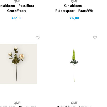
QMF
QMF
nstbloem - Passiflora -
Kunstbloem -
Groen/Paars
Ridderspoor - Paars/Wit
€12,00
€12,00
QMF
QMF