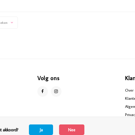
keken
Volg ons
Kla
Over 
Klant
Alge
Priva
Discl
at akkoord?
Ja
Nee