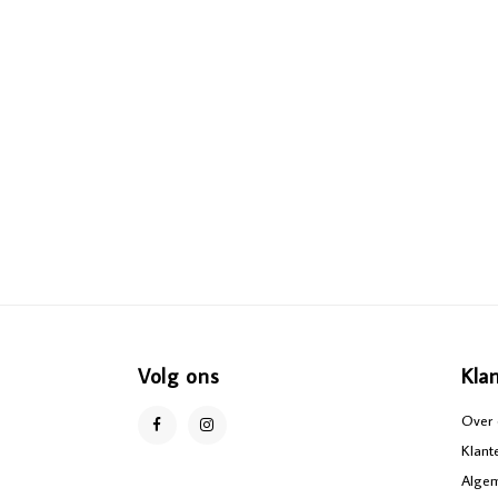
Volg ons
Kla
Over 
Klant
Alge