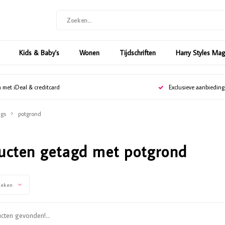
Kids & Baby's
Wonen
Tijdschriften
Harry Styles Ma
n met iDeal & creditcard
Exclusieve aanbiedin
gs
potgrond
ucten getagd met potgrond
keken
ten gevonden!...