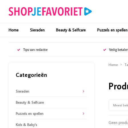
Home
Sieraden
Beauty & Selfcare
Puzzels en spellen
Tips van redactie
Veilig betale
Home
Ta
Categorieën
Prod
Sieraden
Beauty & Selfcare
Meest be
Puzzels en spellen
Geen produc
Kids & Baby's