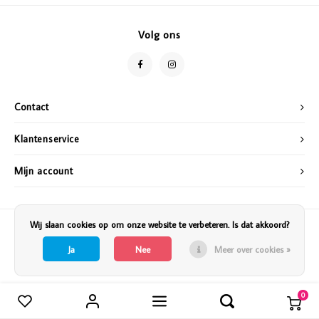
Vazen
Vriendin
Volg ons
Verlichting
Showbuzz
Tuin
Weekend
Contact
Planten
Klantenservice
Mijn account
Wij slaan cookies op om onze website te verbeteren. Is dat akkoord?
Ja
Nee
Meer over cookies »
0
Vergelijk producten
0