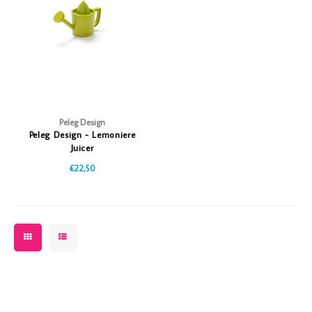
Vazen
Vriendin
Verlichting
Showbuzz
Tuin
Weekend
Planten
Peleg Design
Peleg Design - Lemoniere
Juicer
€22,50