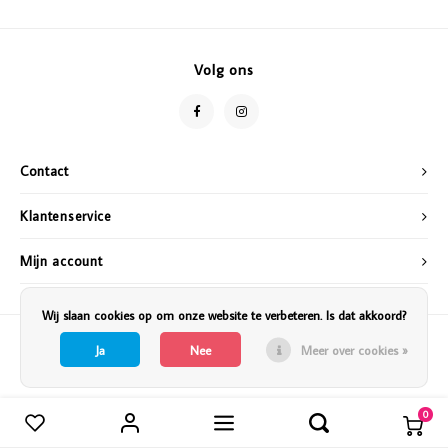
Vazen
Vriendin
Verlichting
Showbuzz
Volg ons
Tuin
Weekend
Planten
Contact
Klantenservice
Mijn account
Wij slaan cookies op om onze website te verbeteren. Is dat akkoord?
Ja
Nee
Meer over cookies »
0
Vergelijk producten
0