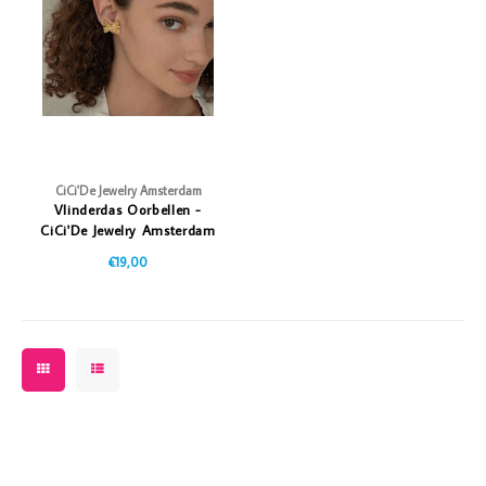
Vazen
Vriendin
Verlichting
Showbuzz
Tuin
Weekend
Planten
CiCi'De Jewelry Amsterdam
Vlinderdas Oorbellen -
CiCi'De Jewelry Amsterdam
€19,00