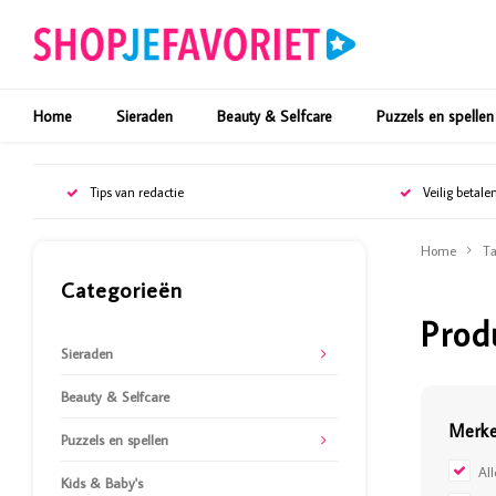
Home
Sieraden
Beauty & Selfcare
Puzzels en spellen
Tips van redactie
Veilig betale
Home
Ta
Categorieën
Prod
Sieraden
Beauty & Selfcare
Merk
Puzzels en spellen
Al
Kids & Baby's