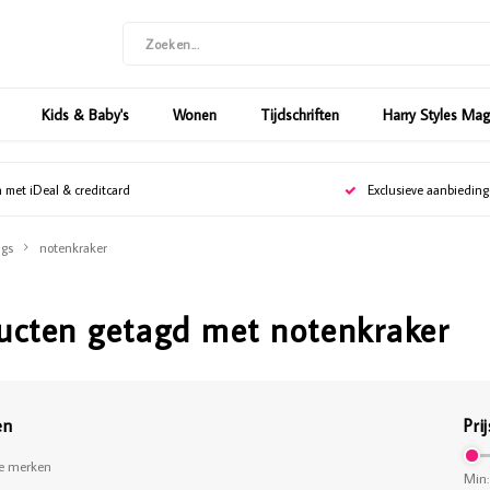
Kids & Baby's
Wonen
Tijdschriften
Harry Styles Ma
n met iDeal & creditcard
Exclusieve aanbiedin
gs
notenkraker
ucten getagd met notenkraker
en
Prij
le merken
Min: