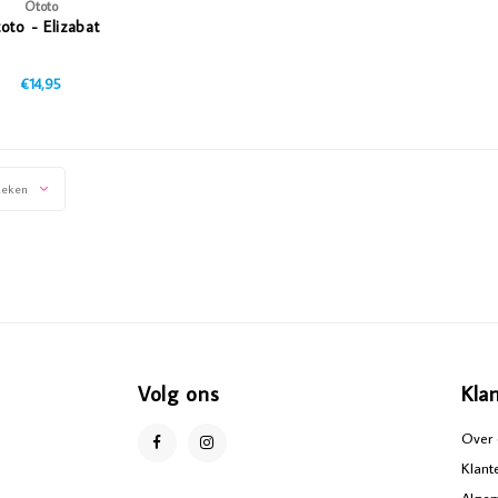
Ototo
oto - Elizabat
€14,95
keken
Volg ons
Kla
Over 
Klant