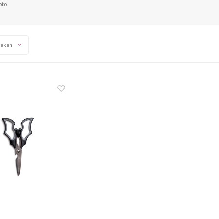
oto
keken