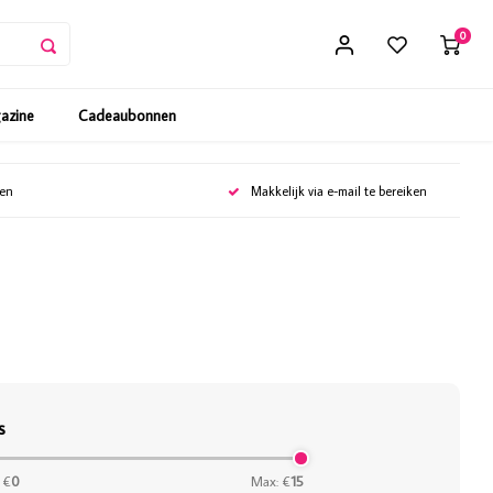
0
gazine
Cadeaubonnen
gen
Makkelijk via e-mail te bereiken
s
 €
0
Max: €
15