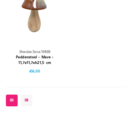
Vazen
Vriendin
Verlichting
Showbuzz
Tuin
Weekend
Planten
Mondex Since 1986R
Paddenstoel - Mave -
11,7x11,7xh21,5 cm
€16,00