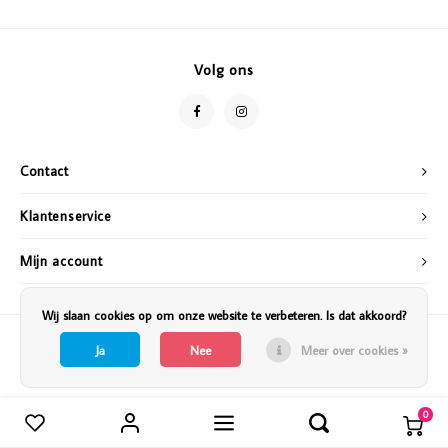
Vazen
Vriendin
Verlichting
Showbuzz
Volg ons
Tuin
Weekend
Planten
Contact
Klantenservice
Mijn account
Wij slaan cookies op om onze website te verbeteren. Is dat akkoord?
Ja
Nee
Meer over cookies »
0
Vergelijk producten
0