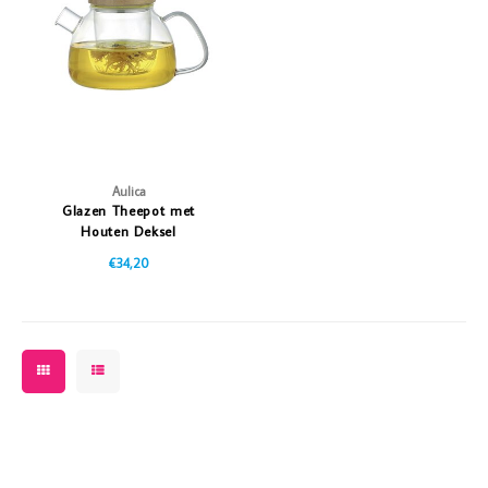
Vazen
Vriendin
Verlichting
Showbuzz
Tuin
Weekend
Planten
Aulica
Glazen Theepot met
Houten Deksel
€34,20