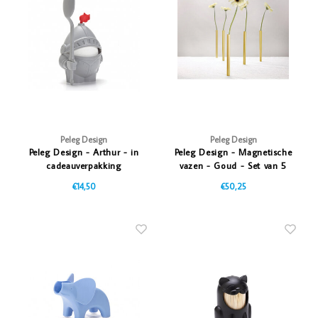
Vazen
Vriendin
Verlichting
Showbuzz
Tuin
Weekend
Planten
Peleg Design
Peleg Design
Peleg Design - Arthur - in
Peleg Design - Magnetische
cadeauverpakking
vazen - Goud - Set van 5
€14,50
€50,25