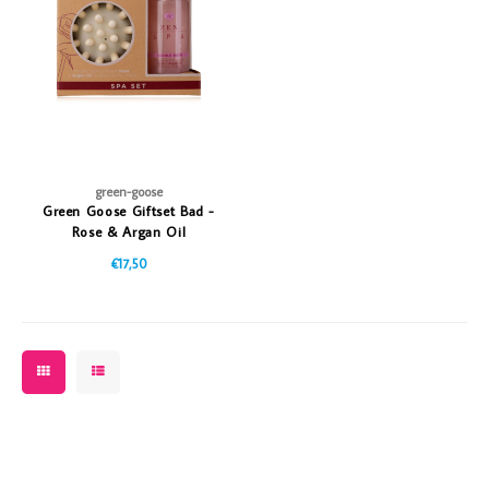
Vazen
Vriendin
Verlichting
Showbuzz
Tuin
Weekend
Planten
green-goose
Green Goose Giftset Bad -
Rose & Argan Oil
€17,50