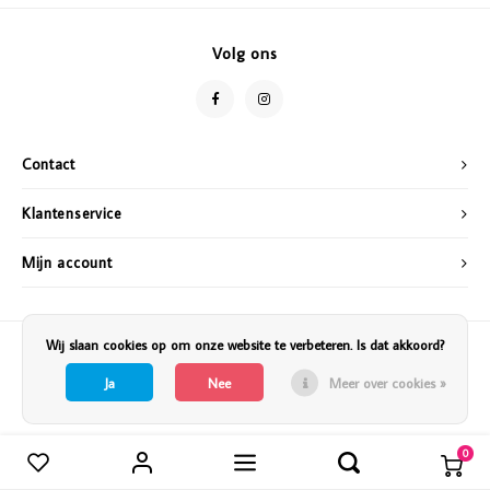
Vazen
Vriendin
Volg ons
Verlichting
Showbuzz
Tuin
Weekend
Contact
Planten
Klantenservice
Mijn account
Wij slaan cookies op om onze website te verbeteren. Is dat akkoord?
Ja
Nee
Meer over cookies »
0
Vergelijk producten
0