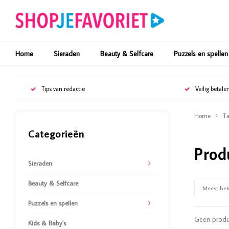
Home
Sieraden
Beauty & Selfcare
Puzzels en spellen
Tips van redactie
Veilig betale
Home
Ta
Categorieën
Prod
Sieraden
Beauty & Selfcare
Meest be
Puzzels en spellen
Geen produc
Kids & Baby's