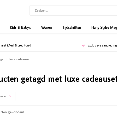
Kids & Baby's
Wonen
Tijdschriften
Harry Styles Ma
n met iDeal & creditcard
Exclusieve aanbiedin
gs
luxe cadeauset
ucten getagd met luxe cadeause
keken
ten gevonden!...