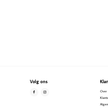
Volg ons
Kla
Over 
Klant
Alge