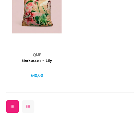
Vazen
Vriendin
Verlichting
Showbuzz
Tuin
Weekend
Planten
QMF
Sierkussen - Lily
€40,00