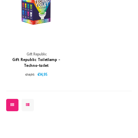
Vazen
Vriendin
Verlichting
Showbuzz
Tuin
Weekend
Planten
Gift Republic
Gift Republic Toiletlamp -
Techno-toilet
€14,95
€14,95