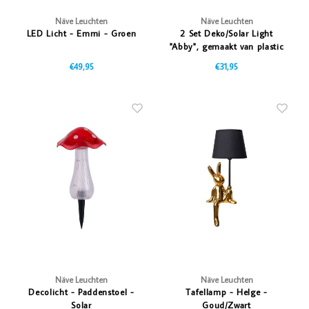
Näve Leuchten
Näve Leuchten
LED Licht - Emmi - Groen
2 Set Deko/Solar Light
"Abby", gemaakt van plastic
met geïntegreerde LED's,
€49,95
€31,95
Twilight Sensor, 17 cm
hoog
Näve Leuchten
Näve Leuchten
Decolicht - Paddenstoel -
Tafellamp - Helge -
Solar
Goud/Zwart