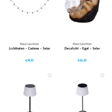
Vazen
Vriendin
Verlichting
Showbuzz
Tuin
Weekend
Planten
Näve Leuchten
Näve Leuchten
Lichtketen - Cadena - Solar
Decolicht - Egel - Solar
€74,95
€36,95