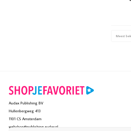
Meest be
Audax Publishing BV
Hullenbergweg 413
1101 CS Amsterdam
webshop@publishing.audax.nl