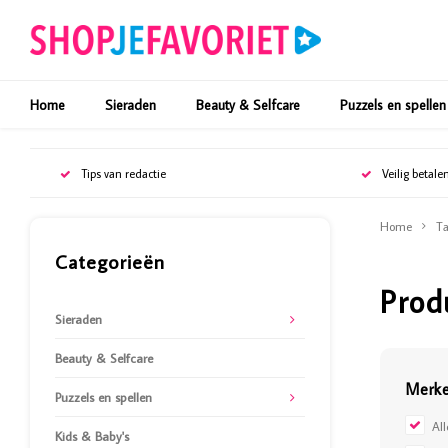
Home
Sieraden
Beauty & Selfcare
Puzzels en spellen
Tips van redactie
Veilig betale
Home
Ta
Categorieën
Prod
Sieraden
Beauty & Selfcare
Merk
Puzzels en spellen
Al
Kids & Baby's