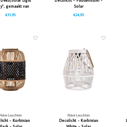
 Deko/Solar Light
Decolicht - Paddenstoel -
y", gemaakt van
Solar
c met geïntegreerde
€31,95
€24,95
Twilight Sensor, 17
cm hoog
Näve Leuchten
Näve Leuchten
licht - Korbinian
Decolicht - Korbinian
Black - Solar
White - Solar