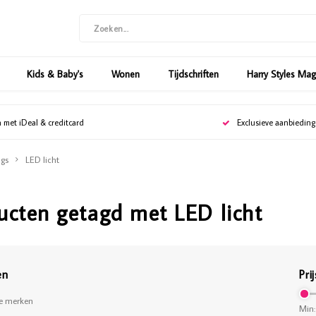
Kids & Baby's
Wonen
Tijdschriften
Harry Styles Ma
n met iDeal & creditcard
Exclusieve aanbiedin
gs
LED licht
ucten getagd met LED licht
en
Prij
le merken
Min: