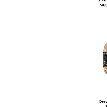
2 Set
"Abb
plasti
LED's, 
Deco