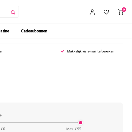
0
gazine
Cadeaubonnen
gen
Makkelijk via e-mail te bereiken
s
 €
0
Max: €
95