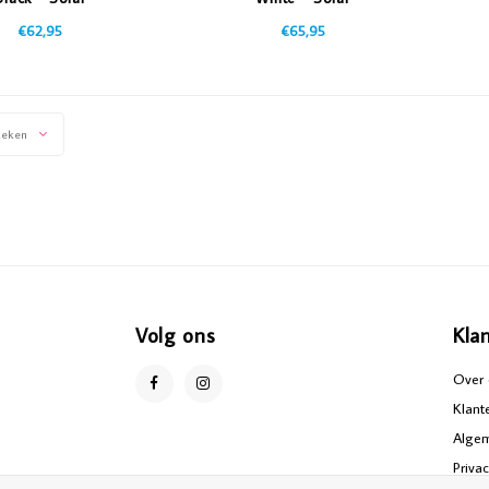
€62,95
€65,95
keken
Volg ons
Kla
Over 
Klant
Alge
Priva